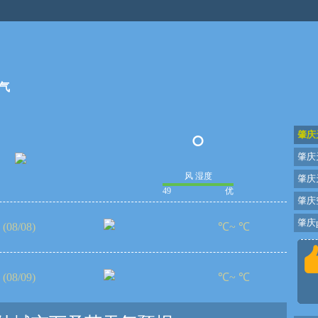
气
°
肇庆
肇庆
风 湿度
肇庆
49
优
肇庆
肇庆p
(08/08)
℃~ ℃
(08/09)
℃~ ℃