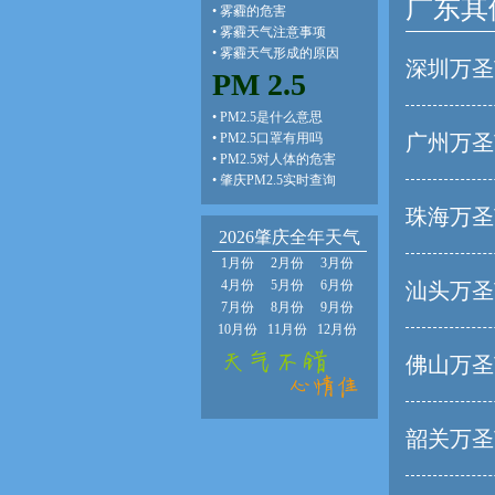
广东其
•
雾霾的危害
•
雾霾天气注意事项
•
雾霾天气形成的原因
深圳万圣
PM 2.5
•
PM2.5是什么意思
•
PM2.5口罩有用吗
广州万圣
•
PM2.5对人体的危害
•
肇庆PM2.5实时查询
珠海万圣
2026肇庆全年天气
1月份
2月份
3月份
4月份
5月份
6月份
汕头万圣
7月份
8月份
9月份
10月份
11月份
12月份
佛山万圣
韶关万圣