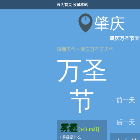
设为首页
收藏本站
肇庆
肇庆万圣节天
深圳天气
>
肇庆万圣节天气
万圣
节
前一天
后一天
雾霾
[wù mái]
•
雾霾是什么