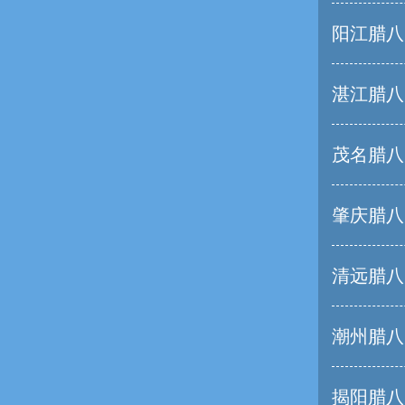
阳江腊八
湛江腊八
茂名腊八
肇庆腊八
清远腊八
潮州腊八
揭阳腊八