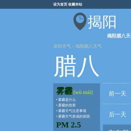
设为首页
收藏本站
揭阳
揭阳腊八天
深圳天气
>
揭阳腊八天气
腊八
雾霾
[wù mái]
前一天
•
雾霾是什么
•
雾霾的危害
•
雾霾天气注意事项
后一天
•
雾霾天气形成的原因
PM 2.5