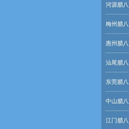
河源腊八
梅州腊八
惠州腊八
汕尾腊八
东莞腊八
中山腊八
江门腊八