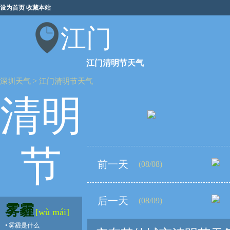
设为首页
收藏本站
江门
江门清明节天气
深圳天气
>
江门清明节天气
清明
节
前一天
(08/08)
后一天
(08/09)
雾霾
[wù mái]
•
雾霾是什么